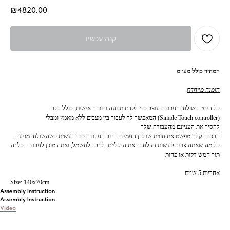
₪
4820.00
קנה עכשיו
המחיר כולל מע׳׳מ
הזמנה מיוחדת
כל היבט בשולחן העבודה עוצב כדי לקדם תנועה ורווחה אישית, כולל בקר
המאפשר לך לעבור בין מצבים ללא מאמץ ומבלי (Simple Touch controller)
להסיר את העניינם מהעבודה שלך
הרכבה קלה מפשט את חווית שולחן העמידה. רוב העבודה כבר נעשית כשהשולחן מגיע –
כל מה שאתה צריך לעשות זה לחבר את הרגליים, לחבר לחשמל, ואתה מוכן לעבוד – כל זה
תוך חמש דקות או פחות
אחריות 5 שנים
Size: 140x70cm
Assembly Instruction
Assembly Instruction
Video