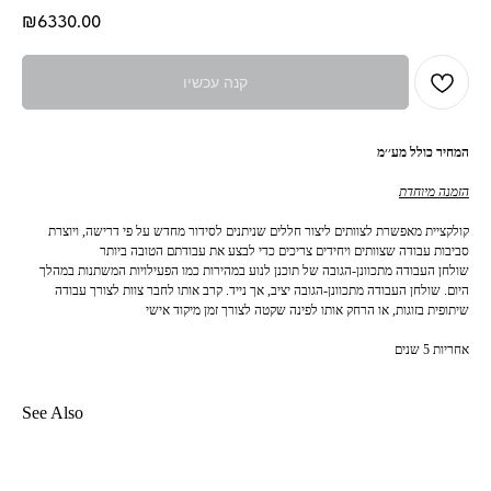
₪
6330.00
קנה עכשיו
המחיר כולל מע׳׳מ
הזמנה מיוחדת
קולקציית מאפשרת לצוותים ליצור חללים שניתנים לסידור מחדש על פי דרישה, ויוצרת
סביבות עבודה שצוותים ויחידים צריכים כדי לבצע את עבודתם הטובה ביותר
שולחן העבודה מתכוונן-הגובה של תוכנן לנוע במהירות כמו הפעילויות המשתנות במהלך
היום. שולחן העבודה מתכוונן-הגובה יציב, אך נייד. קרב אותו לחבר צוות לצורך עבודה
שיתופית בזוגות, או הרחק אותו לפינה שקטה לצורך זמן מיקוד אישי
אחריות 5 שנים
See Also