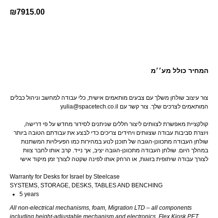
₪
7915.00
קנה עכשיו
המחיר כולל מע׳׳מ
צור עיצוב שולחן משלך עם צבעים מותאמים אישית, כלי עבודה למחשב וניהול כבלים
yulia@spacetech.co.il המותאמים לצרכים שלך. צור קשר עם
ו
קולקציית מאפשרת לצוותים ליצור חללים שניתנים לסידור מחדש על פי דרישה,
ויוצרת סביבות עבודה שצוותים ויחידים צריכים כדי לבצע את עבודתם הטובה ביותר
שולחן העבודה מתכוונן-הגובה של תוכנן לנוע במהירות כמו הפעילויות המשתנות
במהלך היום. שולחן העבודה מתכוונן-הגובה יציב, אך נייד. קרב אותו לחבר צוות
לצורך עבודה שיתופית בזוגות, או הרחק אותו לפינה שקטה לצורך זמן מיקוד אישי
Warranty for Desks for Israel by Steelcase
SYSTEMS, STORAGE, DESKS, TABLES AND BENCHING
5 years
All non-electrical mechanisms, foam, Migration LTD – all components
including height-adjustable mechanism and electronics, Flex Kiosk PET